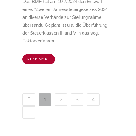
Das BMF hat am
10.7.2024
den Entwurf
eines "Zweiten Jahressteuergesetzes 2024"
an diverse Verbände zur Stellungnahme
übersandt. Geplant ist u.a. die Überführung
der Steuerklassen III und V in das sog.
Faktorverfahren.
READ MORE
1
2
3
4