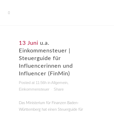
13 Juni
u.a.
Einkommensteuer |
Steuerguide für
Influencerinnen und
Influencer (FinMin)
Posted at 11:56h
in
Allgemein
,
Einkommensteuer
Share
Das Ministerium für Finanzen Baden-
Württemberg hat einen Steuerguide für